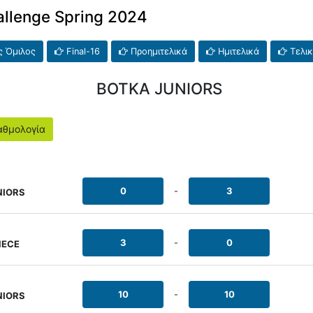
allenge Spring 2024
 Όμιλος
Final-16
Προημιτελικά
Ημιτελικά
Τελι
ΒΟΤΚΑ JUNIORS
θμολογία
0
-
3
NIORS
3
-
0
ΝΕCE
10
-
10
NIORS