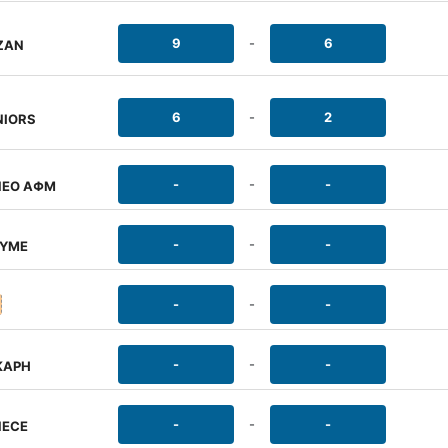
9
-
6
ΖΑΝ
6
-
2
NIORS
-
-
-
ΝΕΟ ΑΦΜ
-
-
-
ΟΥΜΕ
-
-
-
-
-
-
ΚΑΡΗ
-
-
-
ΝΕCE