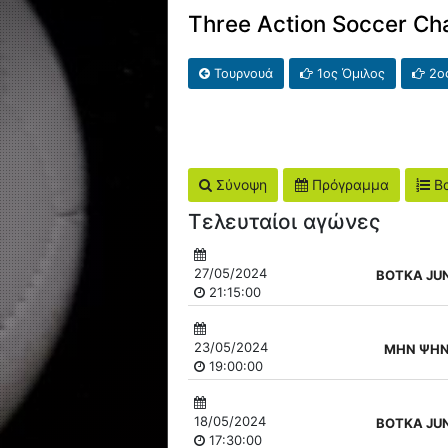
Three Action Soccer Ch
Τουρνουά
1ος Όμιλος
2ος
Σύνοψη
Πρόγραμμα
Βα
Τελευταίοι αγώνες
27/05/2024
ΒΟΤΚΑ JU
21:15:00
23/05/2024
ΜΗΝ ΨΗ
19:00:00
18/05/2024
ΒΟΤΚΑ JU
17:30:00