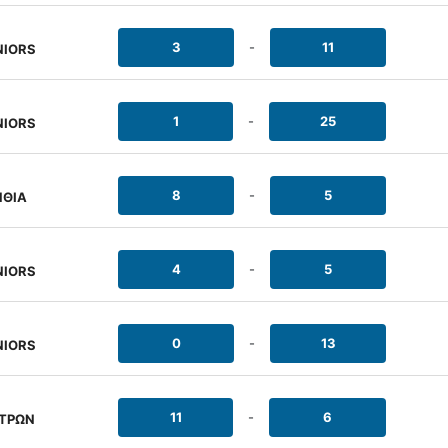
3
-
11
NIORS
1
-
25
NIORS
8
-
5
ΘΙΑ
4
-
5
NIORS
0
-
13
NIORS
11
-
6
ΤΡΩΝ