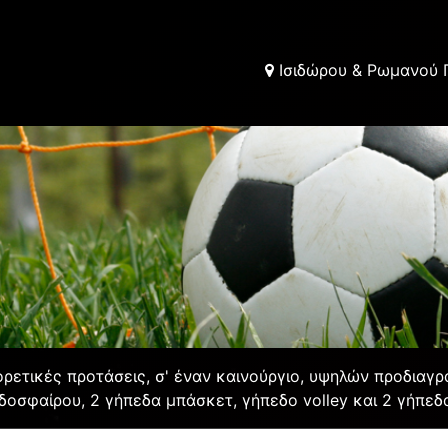
Ισιδώρου & Ρωμανού Π
ετικές προτάσεις, σ' έναν καινούργιο, υψηλών προδιαγρ
δοσφαίρου, 2 γήπεδα μπάσκετ, γήπεδο volley και 2 γήπεδα