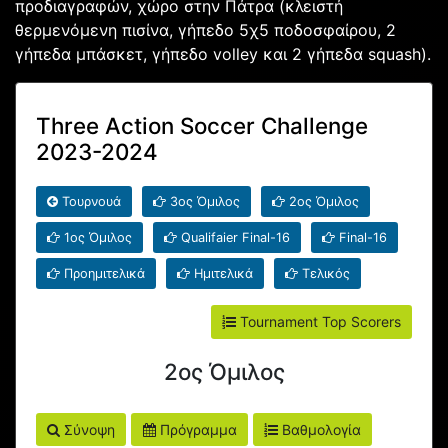
προδιαγραφών, χώρο στην Πάτρα (κλειστή
θερμενόμενη πισίνα, γήπεδο 5χ5 ποδοσφαίρου, 2
γήπεδα μπάσκετ, γήπεδο volley και 2 γήπεδα squash).
Three Action Soccer Challenge
2023-2024
Τουρνουά
3ος Όμιλος
2ος Όμιλος
1ος Όμιλος
Qualifaier Final-16
Final-16
Προημιτελικά
Ημιτελικά
Τελικός
Tournament Top Scorers
2ος Όμιλος
Σύνοψη
Πρόγραμμα
Βαθμολογία