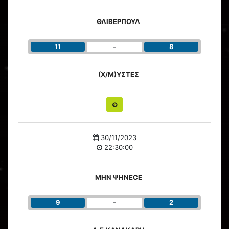
ΘΛΙΒΕΡΠΟΥΛ
11
-
8
(Χ/Μ)ΥΣΤΕΣ
30/11/2023
22:30:00
ΜΗΝ ΨΗΝΕCΕ
9
-
2