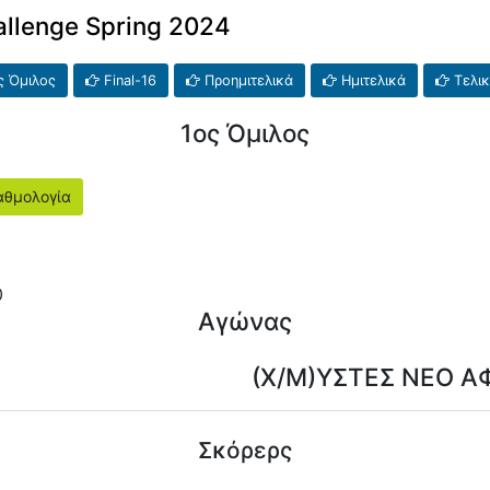
allenge Spring 2024
 Όμιλος
Final-16
Προημιτελικά
Ημιτελικά
Τελι
1ος Όμιλος
θμολογία
0
Αγώνας
(X/M)ΥΣΤΕΣ ΝΕΟ 
Σκόρερς