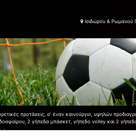
Ισιδώρου & Ρωμανού Π
ετικές προτάσεις, σ' έναν καινούργιο, υψηλών προδιαγρ
δοσφαίρου, 2 γήπεδα μπάσκετ, γήπεδο volley και 2 γήπεδα