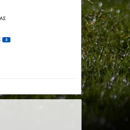
ΑΣ
Σ
3