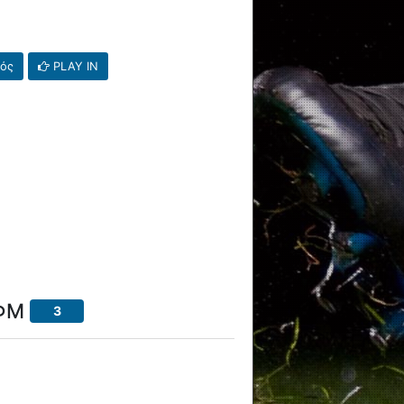
κός
PLAY IN
ΑΦΜ
3