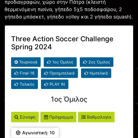
προδιαγραφών, χώρο στην Πάτρα (κλειστή
θερμενόμενη πισίνα, γήπεδο 5χ5 ποδοσφαίρου, 2
γήπεδα μπάσκετ, γήπεδο volley και 2 γήπεδα squash).
Three Action Soccer Challenge
Spring 2024
Τουρνουά
1ος Όμιλος
2ος Όμιλος
Final-16
Προημιτελικά
Ημιτελικά
Τελικός
PLAY IN
1ος Όμιλος
Σύνοψη
Πρόγραμμα
Βαθμολογία
Αγωνιστική: 10